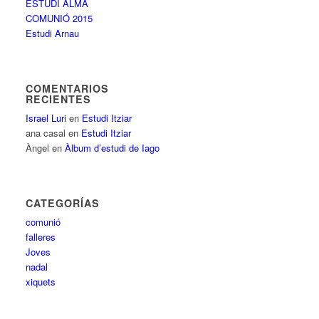
ESTUDI ALMA
COMUNIÓ 2015
Estudi Arnau
COMENTARIOS
RECIENTES
Israel Luri
en
Estudi Itziar
ana casal
en
Estudi Itziar
Àngel
en
Àlbum d’estudi de Iago
CATEGORÍAS
comunió
falleres
Joves
nadal
xiquets