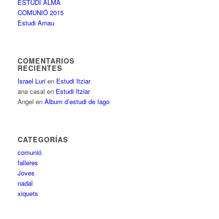
ESTUDI ALMA
COMUNIÓ 2015
Estudi Arnau
COMENTARIOS
RECIENTES
Israel Luri
en
Estudi Itziar
ana casal
en
Estudi Itziar
Àngel
en
Àlbum d’estudi de Iago
CATEGORÍAS
comunió
falleres
Joves
nadal
xiquets