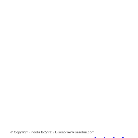
© Copyright - noelia fotògraf / Diseño www.israelluri.com