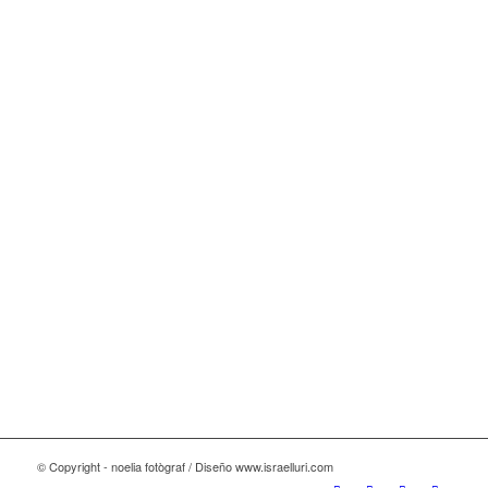
© Copyright - noelia fotògraf / Diseño www.israelluri.com