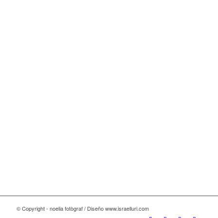
© Copyright - noelia fotògraf / Diseño www.israelluri.com