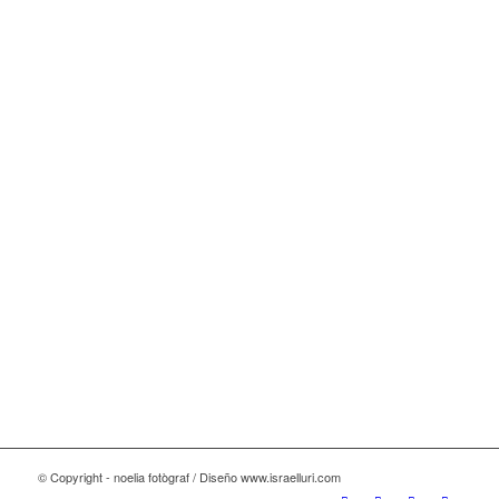
© Copyright - noelia fotògraf / Diseño www.israelluri.com