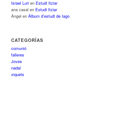
Israel Luri
en
Estudi Itziar
ana casal
en
Estudi Itziar
Àngel
en
Àlbum d’estudi de Iago
CATEGORÍAS
comunió
falleres
Joves
nadal
xiquets