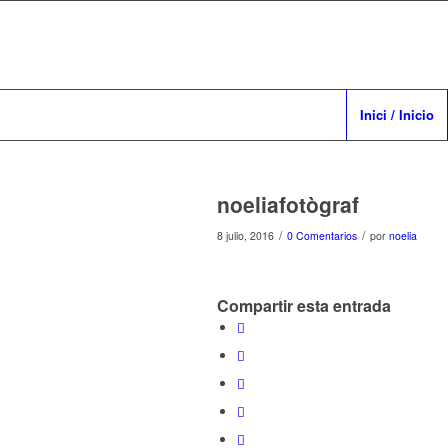
Inici / Inicio
noeliafotògraf
/
/
8 julio, 2016
0 Comentarios
por
noelia
Compartir esta entrada