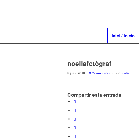
Inici / Inicio
noeliafotògraf
/
/
8 julio, 2016
0 Comentarios
por
noelia
Compartir esta entrada