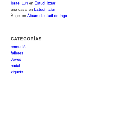
Israel Luri
en
Estudi Itziar
ana casal
en
Estudi Itziar
Àngel
en
Àlbum d’estudi de Iago
CATEGORÍAS
comunió
falleres
Joves
nadal
xiquets