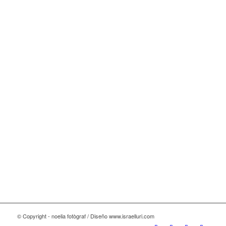
© Copyright - noelia fotògraf / Diseño www.israelluri.com