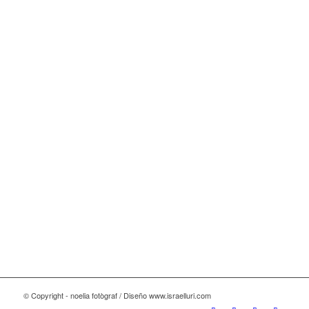
© Copyright - noelia fotògraf / Diseño www.israelluri.com