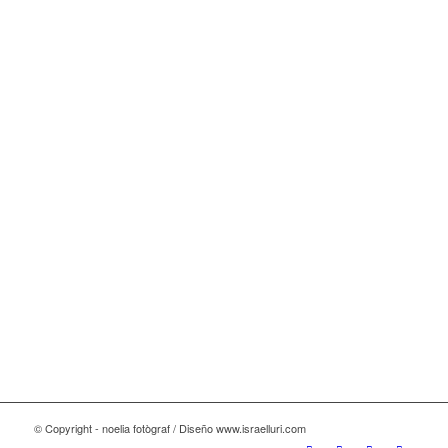
© Copyright - noelia fotògraf / Diseño www.israelluri.com